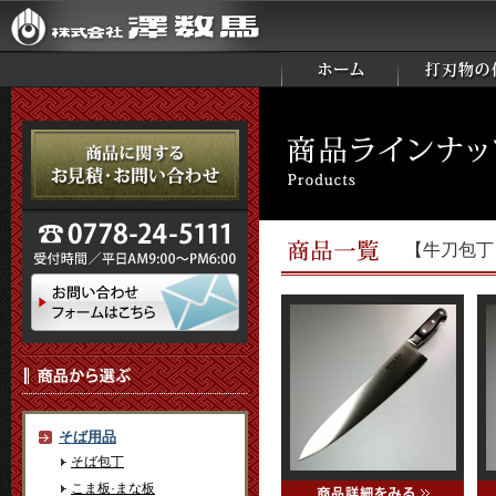
【牛刀包丁
そば用品
そば包丁
こま板·まな板