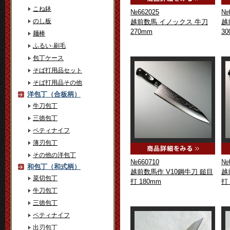
こね鉢
№662025
№6
のし板
越前数馬 イノックス 牛刀
越
270mm
3
麺棒
ふるい·刷毛
包丁ケース
そば打用品セット
そば打用品その他
洋包丁（合板柄）
牛刀包丁
三徳包丁
ペティナイフ
薄刃包丁
その他の洋包丁
№660710
№6
和包丁（和式柄）
越前数馬作 V10鋼牛刀 鎚目
越
菜切包丁
打 180mm
打
牛刀包丁
三徳包丁
ペティナイフ
出刃包丁