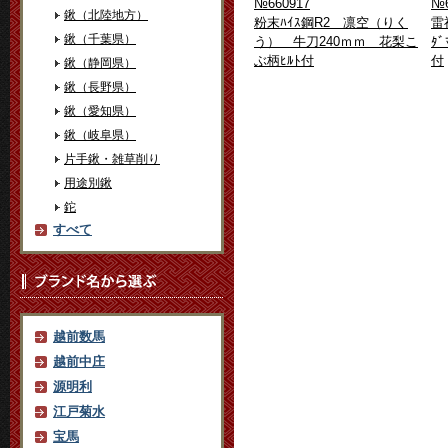
№660917
№6
鍬（北陸地方）
粉末ﾊｲｽ鋼R2 凛空（りく
雷
鍬（千葉県）
う） 牛刀240ｍｍ 花梨こ
ﾀﾞ
ぶ柄ﾋﾙﾄ付
付
鍬（静岡県）
鍬（長野県）
鍬（愛知県）
鍬（岐阜県）
片手鍬・雑草削り
用途別鍬
鉈
すべて
越前数馬
越前中庄
源明利
江戸菊水
宝馬