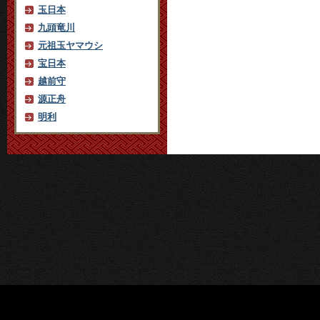
玉日本
九頭竜川
元祖玉ヤマウシ
宝日本
越前守
源正舟
明利