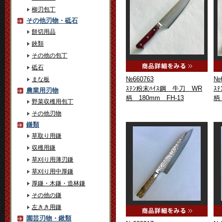
柳刃包丁
その他刃物・砥石
餅切用品
鋏類
その他の包丁
砥石
№660763
№6
まな板
ｽﾃﾝ粉末ﾊｲｽ鋼 牛刀 WR
ｽ
農業用刃物
柄 180mm FH-13
柄
野菜収穫用包丁
その他刃物
鎌類
草取り用鎌
収穫用鎌
草刈り用薄刃鎌
草刈り用中厚鎌
厚鎌・木鎌・造林鎌
その他の鎌
左きき用鎌
園芸刃物・鍬類