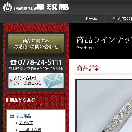
そば用品
そば包丁
こま板·まな板