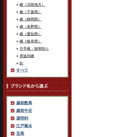
鍬（北陸地方）
鍬（千葉県）
鍬（静岡県）
鍬（長野県）
鍬（愛知県）
鍬（岐阜県）
片手鍬・雑草削り
用途別鍬
鉈
すべて
越前数馬
越前中庄
源明利
江戸菊水
宝馬