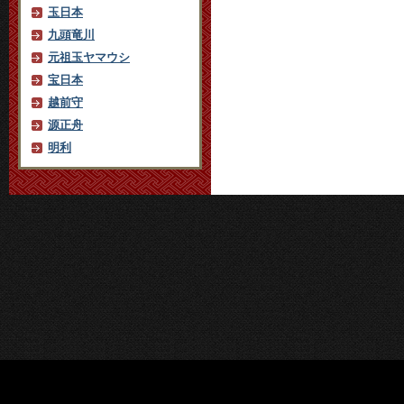
玉日本
九頭竜川
元祖玉ヤマウシ
宝日本
越前守
源正舟
明利