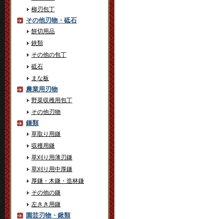
柳刃包丁
その他刃物・砥石
餅切用品
鋏類
その他の包丁
砥石
まな板
農業用刃物
野菜収穫用包丁
その他刃物
鎌類
草取り用鎌
収穫用鎌
草刈り用薄刃鎌
草刈り用中厚鎌
厚鎌・木鎌・造林鎌
その他の鎌
左きき用鎌
園芸刃物・鍬類