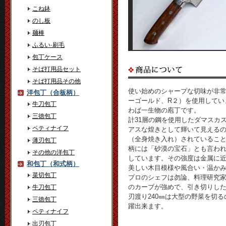
こね鉢
のし板
麺棒
ふるい·刷毛
包丁ケース
そば打用品セット
そば打用品その他
使い始めのシャープな切味が非
洋包丁（合板柄）
ーゴールド、R２）を使用してい
牛刀包丁
わば一
生物の庖丁です。
三徳包丁
計31層の鋼を使用したダマスカ
ペティナイフ
アスな煌きとして輝いて見える
（全身焼き入れ）されているこ
薄刃包丁
柄には「砂漠の宝石」とも言わ
その他の洋包丁
しています。その強度は金属に
和包丁（和式柄）
美しい木目模様や風合い・温か
菜切包丁
プロのシェフは勿論、料理研究
のカー
ブが強めで、引き切りし
牛刀包丁
刃渡り240㎜は大型の野菜を切
三徳包丁
躍出来ます。
ペティナイフ
出刃包丁